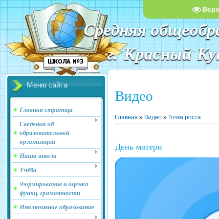
Вер
Средняя общеобр
г. Красный К
Меню сайта
Видео
Главная страница
Главная
»
Видео
»
Точка роста
Сведения об
образовательной
организации
День матери
Наша школа
Учёба
Формирование и оценка
функц. грамотности
Инклюзивное образование