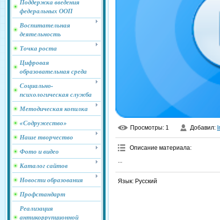
Поддержка введения
федеральных ООП
Воспитательная
деятельность
Точка роста
Цифровая
образовательная среда
Социально-
психологическая служба
Методическая копилка
«Содружество»
Просмотры
: 1
Добавил
:
I
Наше творчество
Описание материала
:
Фото и видео
...
Каталог сайтов
Новости образования
Язык
: Русский
Профстандарт
Реализация
антикоррупционной