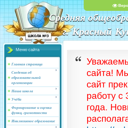
Вер
Средняя общеобр
г. Красный К
Меню сайта
Уважаемы
Главная страница
сайта! М
Сведения об
образовательной
сайт пре
организации
Наша школа
работу с 
Учёба
года. Но
Формирование и оценка
функц. грамотности
располаг
Инклюзивное образование