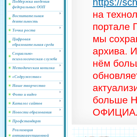
https://sc
Поддержка введения
федеральных ООП
на техно
Воспитательная
деятельность
портале Г
Точка роста
мы сохра
Цифровая
образовательная среда
архива. 
Социально-
психологическая служба
нём боль
Методическая копилка
обновляе
«Содружество»
актуализ
Наше творчество
Фото и видео
больше 
Каталог сайтов
ОФИЦИА
Новости образования
Профстандарт
Реализация
антикоррупционной