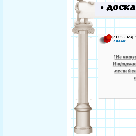
*
Доска
[31.03.2023]
Installer
(Не акту
Информац
мест для