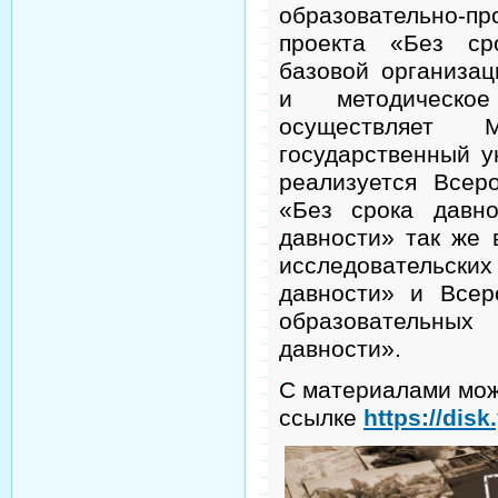
образовательно-п
проекта «Без ср
базовой организац
и методическое
осуществляет М
государственный у
реализуется Всер
«Без срока давно
давности» так же 
исследовательс
давности» и Всер
образовательны
давности».
С материалами мож
ссылке
https://dis