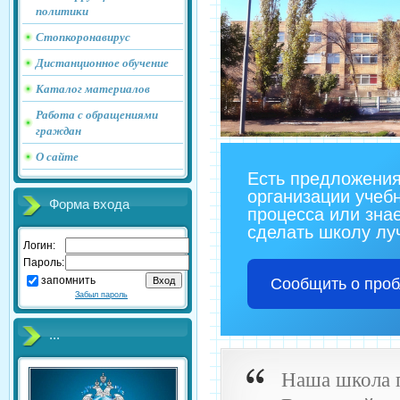
политики
Стопкоронавирус
Дистанционное обучение
Каталог материалов
Работа с обращениями
граждан
О сайте
Есть предложения
организации учеб
Форма входа
процесса или знае
сделать школу л
Логин:
Пароль:
запомнить
Сообщить о про
Забыл пароль
...
Наша школа 