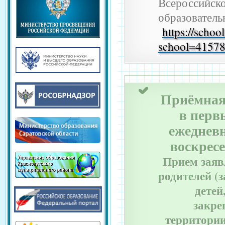
Всероссийск
образователь
https://schoo
school=4157
Приёмная
в перв
ежедневн
воскресе
Прием заяв
родителей (
дете
закре
территории