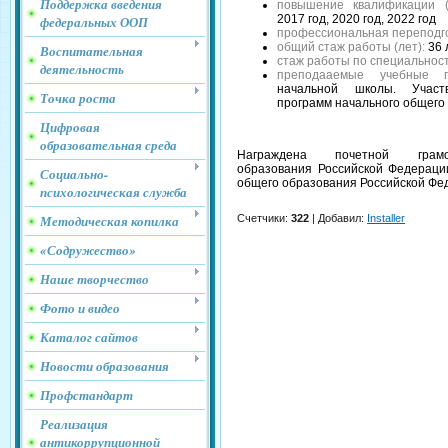
Поддержка введения
повышение квалификации (к
2017 год, 2020 год, 2022 год
федеральных ООП
профессиональная переподго
общий стаж работы (лет):
36 
Воспитательная
стаж работы по специальност
деятельность
преподааемые учебные п
начальной школы. Участ
Точка роста
программ начального общего
Цифровая
образовательная среда
Награждена почетной грамо
образования Российской Федераци
Социально-
общего образования Российской Фе
психологическая служба
Методическая копилка
Счетчики
:
322
|
Добавил
:
Installer
«Содружество»
Наше творчество
Фото и видео
Каталог сайтов
Новости образования
Профстандарт
Реализация
антикоррупционной