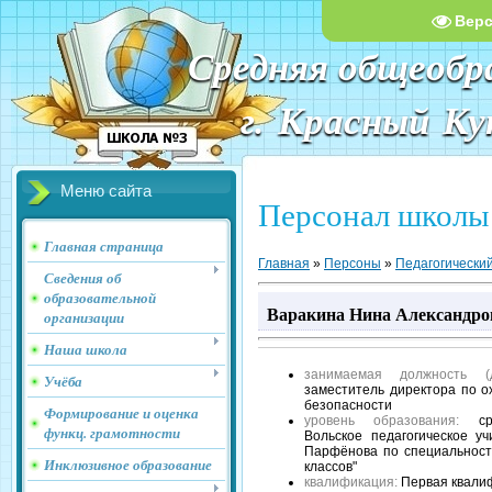
Вер
Средняя общеобр
г. Красный К
Меню сайта
Персонал школы
Главная страница
Главная
»
Персоны
»
Педагогический
Сведения об
образовательной
Варакина Нина Александро
организации
Наша школа
занимаемая должность (д
Учёба
заместитель директора по о
безопасности
Формирование и оценка
уровень образования:
сре
функц. грамотности
Вольское педагогическое 
Парфёнова по специальност
Инклюзивное образование
классов"
квалификация:
Первая квали