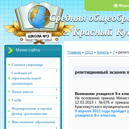
Вер
Средняя общеобр
г. Красный К
Меню сайта
Главная
»
2013
»
Апрель
»
7
» репет
Главная страница
репетиционный экзамен 
Сведения об
образовательной
организации
Наша школа
Вниманию учащихся 9-х клас
На основании приказа Минист
Учёба
12.03.2013 г. №676 и приказ
Краснокутского муниципальног
Формирование и оценка
9 апреля 2013 года пройдет
функц. грамотности
учащихся 9-х классов.
Инклюзивное образование