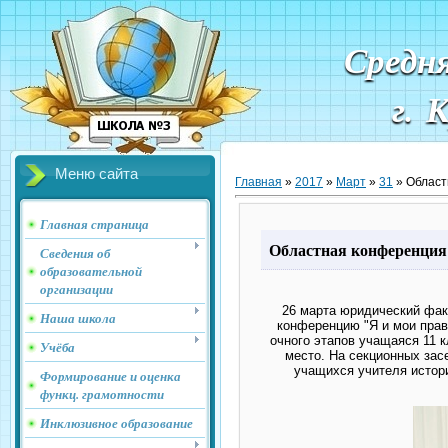
Средн
г. 
Меню сайта
Главная
»
2017
»
Март
»
31
» Област
Главная страница
Областная конференция
Сведения об
образовательной
организации
26 марта юридический фак
Наша школа
конференцию "Я и мои прав
очного этапов учащаяся 11 
Учёба
место. На секционных за
учащихся учителя истор
Формирование и оценка
функц. грамотности
Инклюзивное образование