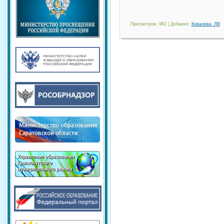
Просмотров
: 982 |
Добавил
:
Ковалева_ЛВ