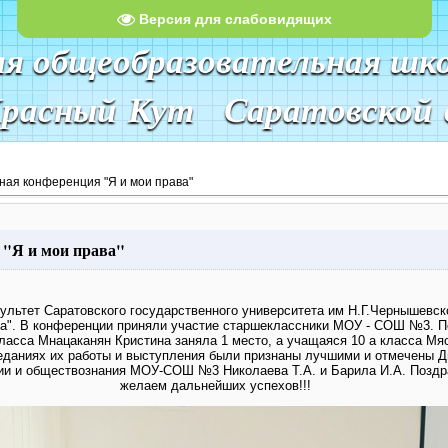
Версия для слабовидящих
яя общеобразовательная шк
Красный Кут Саратовской 
ная конференция "Я и мои права"
 "Я и мои права"
ультет Саратовского государственного университета им Н.Г.Чернышевск
а". В конференции приняли участие старшеклассники МОУ - СОШ №3. По
класса Мнацаканян Кристина заняла 1 место, а учащаяся 10 а класса Мя
седаниях их работы и выступления были признаны лучшими и отмечены 
ии и обществознания МОУ-СОШ №3 Николаева Т.А. и Барила И.А. Поздр
желаем дальнейших успехов!!!