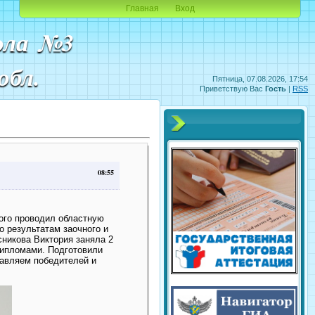
Главная
Вход
ола №3
обл.
Пятница, 07.08.2026, 17:54
Приветствую Вас
Гость
|
RSS
08:55
ого проводил областную
 результатам заочного и
сникова Виктория заняла 2
Дипломами. Подготовили
авляем победителей и