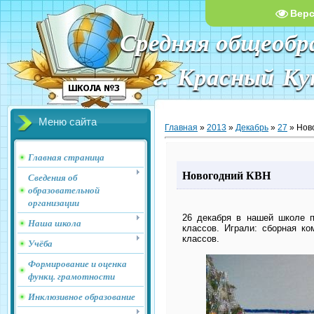
Вер
Средняя общеобр
г. Красный К
Меню сайта
Главная
»
2013
»
Декабрь
»
27
» Нов
Главная страница
Новогодний КВН
Сведения об
образовательной
организации
26 декабря в нашей школе 
Наша школа
классов. Играли: сборная ко
классов.
Учёба
Формирование и оценка
функц. грамотности
Инклюзивное образование