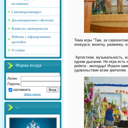
политики
Стопкоронавирус
Дистанционное обучение
Каталог материалов
Работа с обращениями
Тема игры "Там, за горизонто
граждан
конкурса: визитку, разминку, 
О сайте
Артистизм, музыкальность, ю
одном дыхании. Но игра есть 
Форма входа
ребята - молодцы! Играли зам
удовольствие всем зрителям.
Логин:
Пароль:
запомнить
Забыл пароль
...