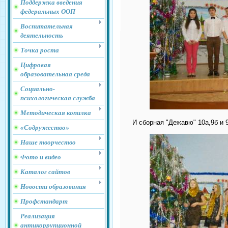
Поддержка введения
федеральных ООП
Воспитательная
деятельность
Точка роста
Цифровая
образовательная среда
Социально-
психологическая служба
Методическая копилка
И сборная "Дежавю" 10а,9б и 
«Содружество»
Наше творчество
Фото и видео
Каталог сайтов
Новости образования
Профстандарт
Реализация
антикоррупционной