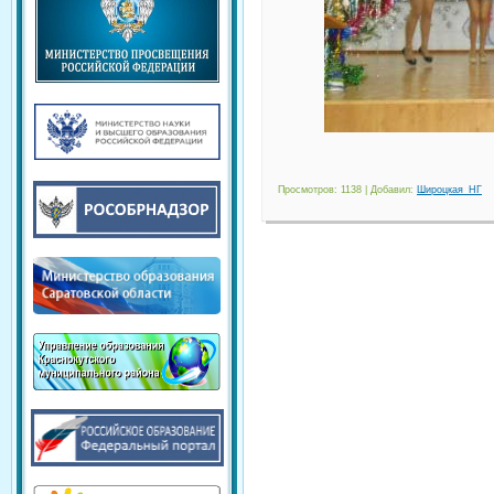
Просмотров
: 1138 |
Добавил
:
Широцкая_НГ