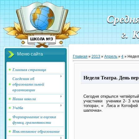
Средн
г. 
Меню сайта
Главная
»
2013
»
Апрель
»
4
» Недел
Главная страница
Неделя Театра. День пе
Сведения об
образовательной
организации
Сегодня открылся четвёрты
Наша школа
участники ученики 2- 3 кла
топора», «
Лиса и Котофей 
Учёба
шапочка».
Формирование и оценка
функц. грамотности
Инклюзивное образование