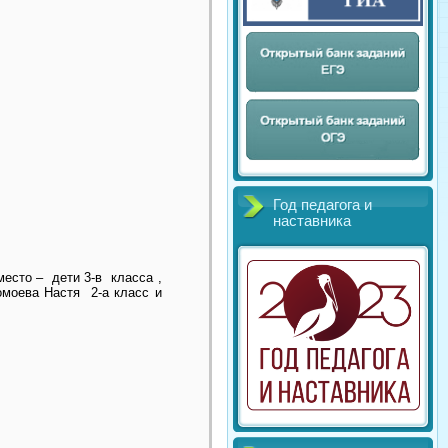
Год педагога и
наставника
 место –
дети 3-в
класса ,
ломоева Настя
2-а класс и