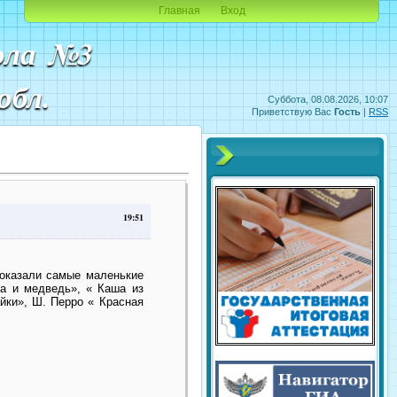
Главная
Вход
ола №3
обл.
Суббота, 08.08.2026, 10:07
Приветствую Вас
Гость
|
RSS
19:51
показали самые маленькие
а и медведь», « Каша из
йки», Ш. Перро « Красная