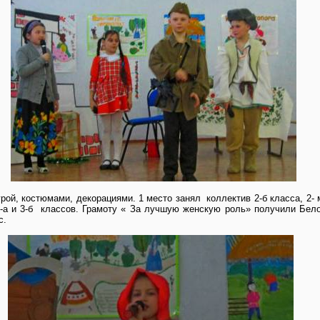
грой, костюмами, декорациями. 1 место занял
коллектив 2-б класса, 2-
-а и 3-б
классов. Грамоту « За лучшую женскую роль» получили Бе
с.