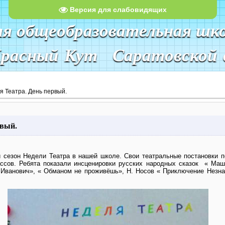
Версия для слабовидящих
яя общеобразовательная шк
Красный Кут Саратовской 
я Театра. День первый.
рвый.
й сезон Недели Театра в нашей школе. Свои театральные постановки 
ссов. Ребята показали инсценировки русских народных сказок
« Маш
Иванович», « Обманом не проживёшь», Н. Носов
« Приключение Незна