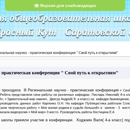
Версия для слабовидящих
яя общеобразовательная шк
Красный Кут Саратовской 
иональная научно - практическая конференция " Свой путь к открытиям"
о - практическая конференция " Свой путь к открытиям"
оходила lll Региональная научно - практическая конференция
« Свой
ебята представляли свои работы на различных кафедрах. Писларь Николай( 8-а кла
й», « Удивительный мир камня»,
Джегур Андрей( 8- а класс) на
кафедре Краеведение,
Руководитель данных работ Карпенко О.Н. На кафедре Публицистика работали Сол
казали творческую работу « Моя малая родина в судьбе большой» и
заняли - 3
мест
оказала видеоролик
« Мой мир»-3 место. Руководитель работы Костицина Е.А
олы приняли участие в конференции.
Ходжаян Валя( 4-а класс) по