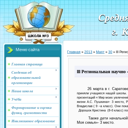
Средн
г. 
Меню сайта
Главная
»
2013
»
Март
»
30
» lll Рег
Главная страница
lll Региональная научн
Сведения об
образовательной
организации
26 марта в г. Саратове пр
Наша школа
приняли учащиеся нащей школы. Р
презентаций « Мир моих увлечени
Учёба
жизни А.С. Пушкина»- 3 место, 
Владислав ( 9 –а класс). Они по
Формирование и оценка
Дорошок Кристина
(8-б класс) п
функц. грамотности
Также дети начальной шк
Инклюзивное образование
Моя семья»- 3 место.