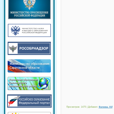
Просмотров
: 1475 |
Добавил
:
Фатеева_НИ