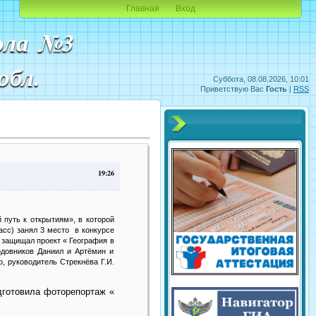
Главная
Вход
ола №3
обл.
Суббота, 08.08.2026, 10:01
Приветствую Вас
Гость
|
RSS
19:26
 путь к открытиям», в которой
сс) занял 3 место
в конкурсе
 защищал проект « География в
одовников Даниил и Артёмин и
о, руководитель Стрекнёва Г.И.
дготовила фоторепортаж «