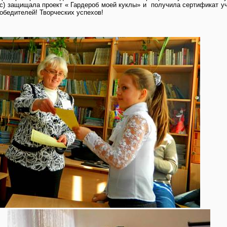
сс) защищала проект
« Гардероб моей куклы» и
получила сертификат 
обедителей! Творческих успехов!