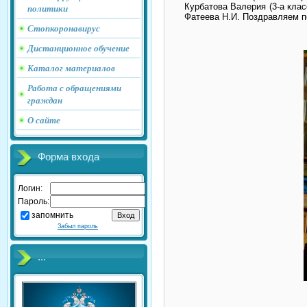
Курбатова Валерия (3-а кла
политики
Фатеева Н.И. Поздравляем п
Стопкоронавирус
Дистанционное обучение
Каталог материалов
Работа с обращениями
граждан
О сайте
Форма входа
Логин:
Пароль:
запомнить
Забыл пароль
...