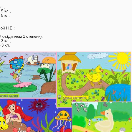
л.,
 5 кл.,
 5 кл.
ой Н.Е.:
 кл.(диплом 1 степени),
 3 кл.,
 3 кл.