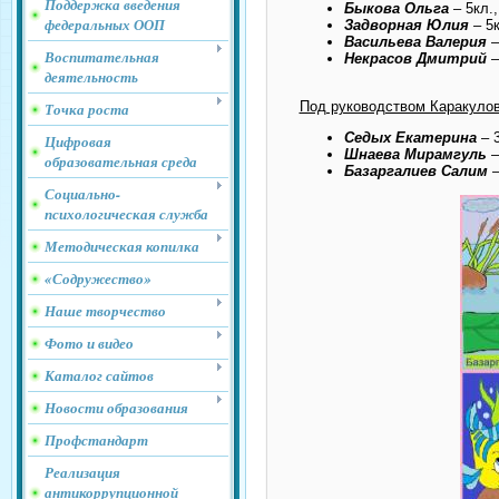
Поддержка введения
Быкова Ольга
– 5кл.,
федеральных ООП
Задворная Юлия
– 5к
Васильева Валерия
–
Воспитательная
Некрасов Дмитрий
–
деятельность
Под руководством Каракулов
Точка роста
Седых Екатерина
– 3
Цифровая
Шнаева Мирамгуль
–
образовательная среда
Базаргалиев Салим
–
Социально-
психологическая служба
Методическая копилка
«Содружество»
Наше творчество
Фото и видео
Каталог сайтов
Новости образования
Профстандарт
Реализация
антикоррупционной