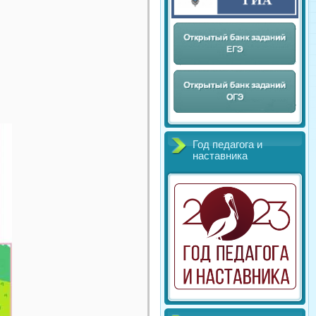
Год педагога и
наставника