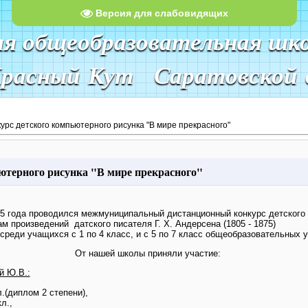
Версия для слабовидящих
яя общеобразовательная шк
Красный Кут Саратовской 
урс детского компьютерного рисунка "В мире прекрасного"
ютерного рисунка "В мире прекрасного"
015 года проводился межмуниципальный дистанционный конкурс детского
ам произведений датского писателя Г. Х. Андерсена (1805 - 1875)
реди учащихся с 1 по 4 класс, и с 5 по 7 класс общеобразовательных
От нашей школы приняли участие:
й Ю.В.:
л.(диплом 2 степени),
л.,