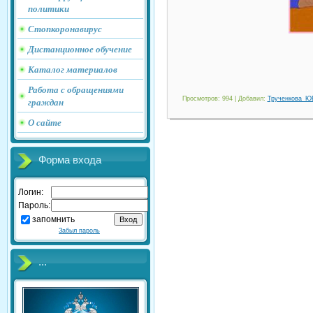
политики
Стопкоронавирус
Дистанционное обучение
Каталог материалов
Работа с обращениями
Просмотров
: 994 |
Добавил
:
Трученкова_Ю
граждан
О сайте
Форма входа
Логин:
Пароль:
запомнить
Забыл пароль
...