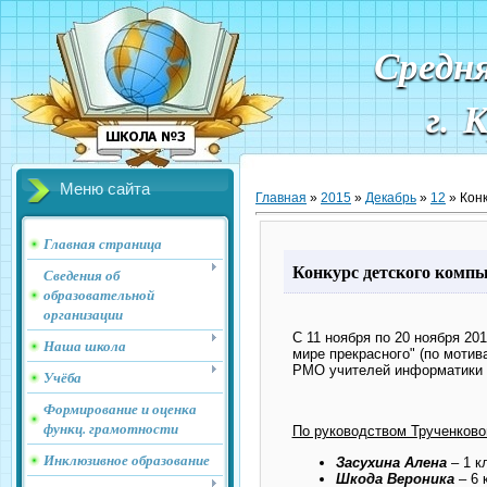
Средн
г. 
Меню сайта
Главная
»
2015
»
Декабрь
»
12
» Конк
Главная страница
Конкурс детского компь
Сведения об
образовательной
организации
С 11 ноября по 20 ноября 2
Наша школа
мире прекрасного" (по мотив
РМО учителей информатики с
Учёба
Формирование и оценка
функц. грамотности
По руководством Трученково
Инклюзивное образование
Засухина Алена
– 1 к
Шкода Вероника
– 6 к