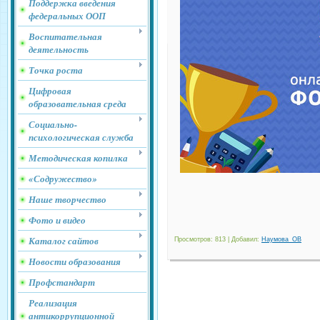
Поддержка введения
федеральных ООП
Воспитательная
деятельность
Точка роста
Цифровая
образовательная среда
Социально-
психологическая служба
Методическая копилка
«Содружество»
Наше творчество
Фото и видео
Каталог сайтов
Просмотров
: 813 |
Добавил
:
Наумова_ОВ
Новости образования
Профстандарт
Реализация
антикоррупционной