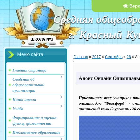
Вер
Средняя общеобр
г. Красный К
Меню сайта
Главная
»
2017
»
Сентябрь
»
26
» Ан
Главная страница
Анонс Онлайн Олимпиад
Сведения об
образовательной
организации
Приглашаем всех учащихся наш
Наша школа
олимпиадах "Фоксфорд" - анг
Учёба
английский язык (2 уровень - 26 с
Формирование и оценка
функц. грамотности
Инклюзивное образование