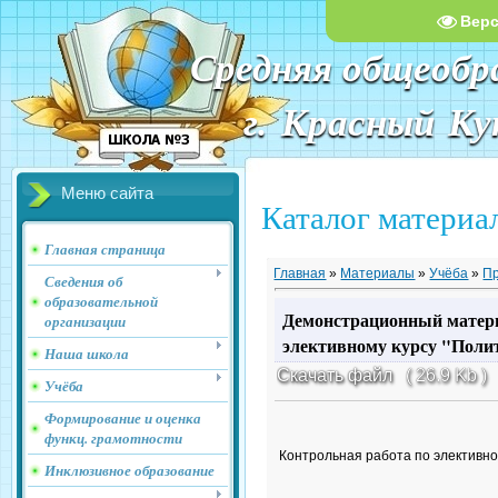
Вер
Средняя общеобр
г. Красный К
Меню сайта
Каталог материа
Главная страница
Главная
»
Материалы
»
Учёба
»
Пр
Сведения об
образовательной
Демонстрационный матери
организации
элективному курсу "Поли
Наша школа
Скачать файл
( 26.9 Kb )
Учёба
Формирование и оценка
функц. грамотности
Контрольная работа по элективно
Инклюзивное образование