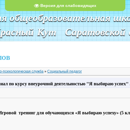
Версия для слабовидящих
яя общеобразовательная шк
Красный Кут Саратовской 
лов
о-психологическая служба
»
Социальный педагог
ал по курсу внеурочной деятельностью "Я выбираю успех" 
Игровой тренинг для обучающихся «Я выбираю успеху» (5 кл