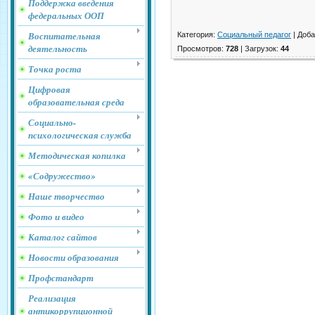
Поддержка введения
федеральных ООП
Воспитательная
Категория
:
Социальный педагог
|
Доба
деятельность
Просмотров
:
728
|
Загрузок
:
44
Точка роста
Цифровая
образовательная среда
Социально-
психологическая служба
Методическая копилка
«Содружество»
Наше творчество
Фото и видео
Каталог сайтов
Новости образования
Профстандарт
Реализация
антикоррупционной