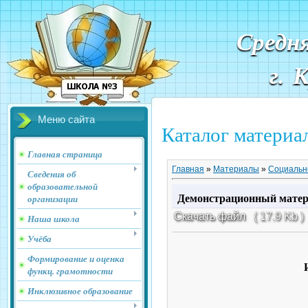
Средн
г. 
Меню сайта
Каталог материа
Главная страница
Главная
»
Материалы
»
Социальн
Сведения об
образовательной
Демонстрационный матери
организации
Скачать файл
( 17.9 Kb )
Наша школа
Учёба
Формирование и оценка
функц. грамотности
Инклюзивное образование