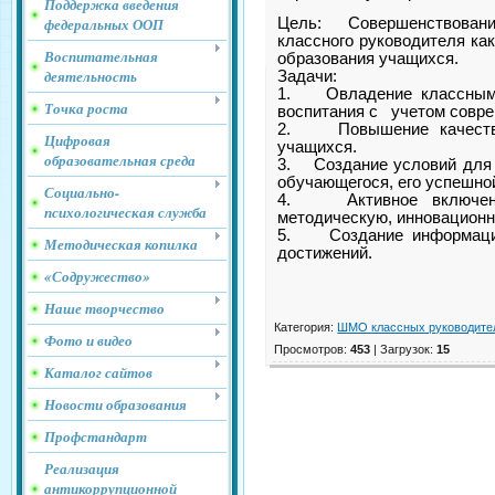
Поддержка введения
федеральных ООП
Цель: Совершенствован
классного руководителя ка
Воспитательная
образования учащихся.
деятельность
Задачи:
1. Овладение классными
Точка роста
воспитания с учетом совре
2. Повышение качества 
Цифровая
учащихся.
образовательная среда
3. Создание условий для 
обучающегося, его успешно
Социально-
4. Активное включение
психологическая служба
методическую, инновационн
5. Создание информацион
Методическая копилка
достижений.
«Содружество»
Наше творчество
Категория
:
ШМО классных руководите
Фото и видео
Просмотров
:
453
|
Загрузок
:
15
Каталог сайтов
Новости образования
Профстандарт
Реализация
антикоррупционной