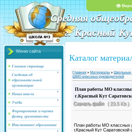
Вер
Средняя общеобр
г. Красный К
Меню сайта
Каталог материа
Главная страница
Главная
»
Материалы
»
Школьные 
Сведения об
ШМО классных руководителей
образовательной
организации
План работы МО классн
Наша школа
г.Красный Кут Саратовско
Учёба
Скачать файл
( 23.5 Kb )
Формирование и оценка
функц. грамотности
Инклюзивное образование
План работы МО классны
г.Красный Кут Саратовской 